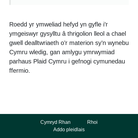
Roedd yr ymweliad hefyd yn gyfle i’r
ymgeiswyr gysylltu â thrigolion lleol a chael
gwell dealltwriaeth o’r materion sy’n wynebu
Cymru wledig, gan amlygu ymrwymiad
parhaus Plaid Cymru i gefnogi cymunedau
ffermio.
Cymryd Rhan
Rhoi
Addo pleidlais