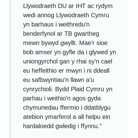
Llywodraeth DU ar IHT ac rydym
wedi annog Llywodraeth Cymru
yn barhaus i weithredu’n
benderfynol ar TB gwartheg
mewn bywyd gwyllt. Mae’r sioe
bob amser yn gyfle da i glywed yn
uniongyrchol gan y rhai sy’n cael
eu heffeithio er mwyn i ni ddeall
eu safbwyntiau’n llawn a’u
cynrychioli. Bydd Plaid Cymru yn
parhau i weithio’n agos gyda
chymunedau ffermio i ddatblygu
atebion ymarferol a all helpu ein
hardaloedd gwledig i ffynnu.”