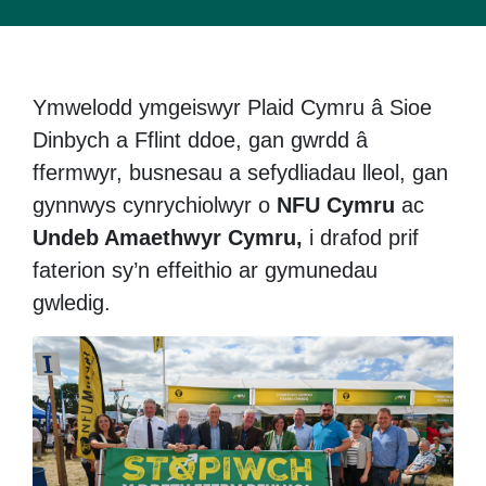
Ymwelodd ymgeiswyr Plaid Cymru â Sioe
Dinbych a Fflint ddoe, gan gwrdd â
ffermwyr, busnesau a sefydliadau lleol, gan
gynnwys cynrychiolwyr o
NFU Cymru
ac
Undeb Amaethwyr Cymru,
i drafod prif
faterion sy’n effeithio ar gymunedau
gwledig.