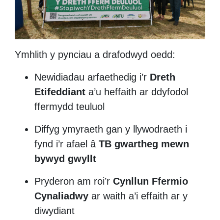
Ymhlith y pynciau a drafodwyd oedd:
Newidiadau arfaethedig i’r
Dreth
Etifeddiant
a’u heffaith ar ddyfodol
ffermydd teuluol
Diffyg ymyraeth gan y llywodraeth i
fynd i’r afael â
TB gwartheg mewn
bywyd gwyllt
Pryderon am roi’r
Cynllun Ffermio
Cynaliadwy
ar waith a’i effaith ar y
diwydiant