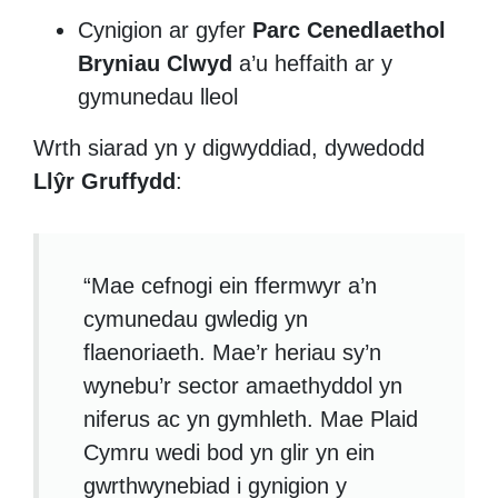
Cynigion ar gyfer
Parc Cenedlaethol
Bryniau Clwyd
a’u heffaith ar y
gymunedau lleol
Wrth siarad yn y digwyddiad, dywedodd
Llŷr Gruffydd
:
“Mae cefnogi ein ffermwyr a’n
cymunedau gwledig yn
flaenoriaeth. Mae’r heriau sy’n
wynebu’r sector amaethyddol yn
niferus ac yn gymhleth. Mae Plaid
Cymru wedi bod yn glir yn ein
gwrthwynebiad i gynigion y